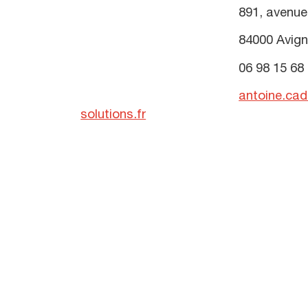
891, avenue de l’a
84000 Avigno
06 98 15 68 6
antoine.ca
solutions.fr