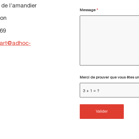
mandier
Message
*
n
9
dart@adhoc-
Merci de prouver que vous êtes un
3 + 1 = ?