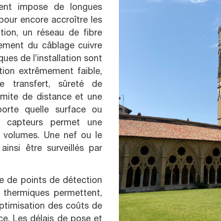
ent impose de longues
pour encore accroître les
tion, un réseau de fibre
ement du câblage cuivre
ques de l’installation sont
tion extrêmement faible,
de transfert, sûreté de
limite de distance et une
mporte quelle surface ou
s capteurs permet une
s volumes. Une nef ou le
insi être surveillés par
e de points de détection
 thermiques permettent,
optimisation des coûts de
nce. Les délais de pose et