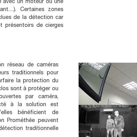
e avec un moteur ou une
diant…). Certaines zones
lues de la détection car
t présentoirs de cierges
son réseau de caméras
urs traditionnels pour
rfaire la protection du
los sont à protéger ou
uvertes par caméra,
cté à la solution est
’elles bénéficient de
tion Prométhée peuvent
étection traditionnelle