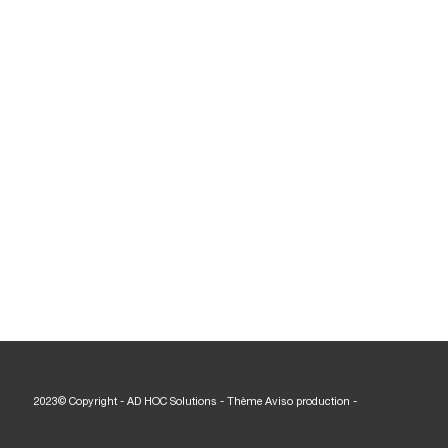
2023© Copyright - AD HOC Solutions - Thème Aviso production -
Enfold
Theme by Kriesi